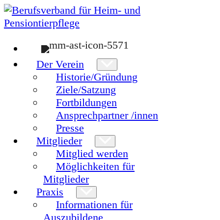
Zum
Inhalt
springen
Der Verein
Historie/Gründung
Ziele/Satzung
Fortbildungen
Ansprechpartner /innen
Presse
Mitglieder
Mitglied werden
Möglichkeiten für
Mitglieder
Praxis
Informationen für
Auszubildene