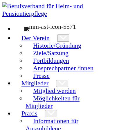
Zum
Inhalt
springen
Der Verein
Historie/Gründung
Ziele/Satzung
Fortbildungen
Ansprechpartner /innen
Presse
Mitglieder
Mitglied werden
Möglichkeiten für
Mitglieder
Praxis
Informationen für
Auszubildene