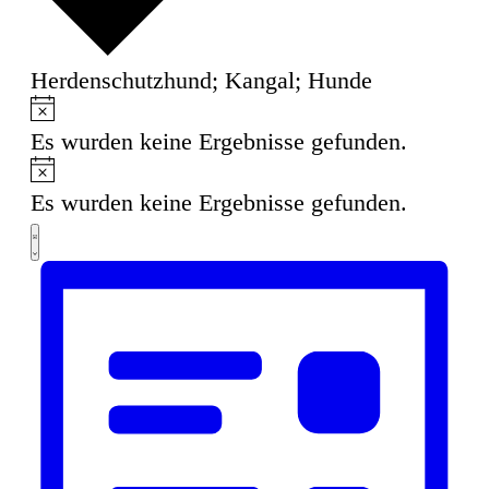
Herdenschutzhund; Kangal; Hunde
Hinweis
Veranstaltungen
Es wurden keine Ergebnisse gefunden.
Hinweis
Es wurden keine Ergebnisse gefunden.
Ansichten-
Veranstaltung
Liste
Ansichten-
Navigation
Navigation